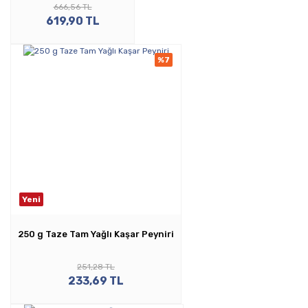
666,56 TL
619,90 TL
%7
Yeni
250 g Taze Tam Yağlı Kaşar Peyniri
251,28 TL
233,69 TL