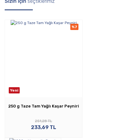
Sizin için
seçtiklerimiz
%7
Yeni
250 g Taze Tam Yağlı Kaşar Peyniri
251,28 TL
233,69 TL