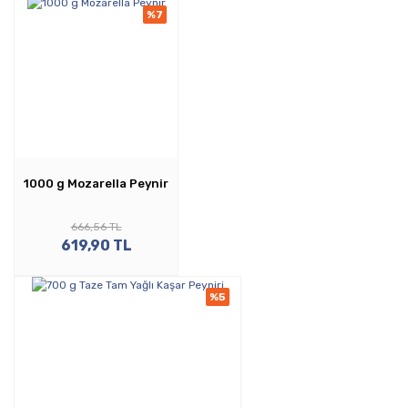
%7
1000 g Mozarella Peynir
666,56 TL
619,90 TL
%5