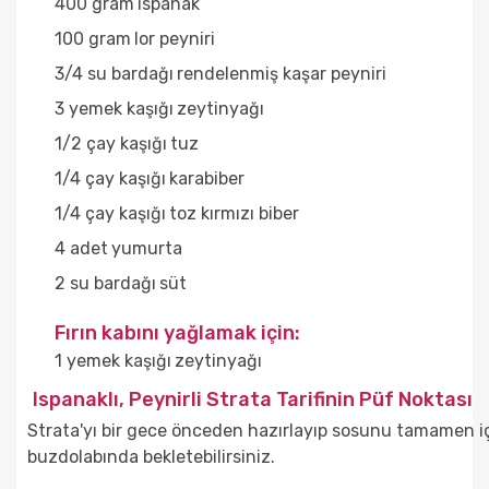
400 gram
ıspanak
100 gram
lor peyniri
3/4 su bardağı
rendelenmiş kaşar peyniri
3 yemek kaşığı
zeytinyağı
1/2 çay kaşığı
tuz
1/4 çay kaşığı
karabiber
1/4 çay kaşığı
toz kırmızı biber
4 adet
yumurta
2 su bardağı
süt
Fırın kabını yağlamak için:
1 yemek kaşığı
zeytinyağı
Ispanaklı, Peynirli Strata Tarifinin Püf Noktası
Strata'yı bir gece önceden hazırlayıp sosunu tamamen iç
buzdolabında bekletebilirsiniz.