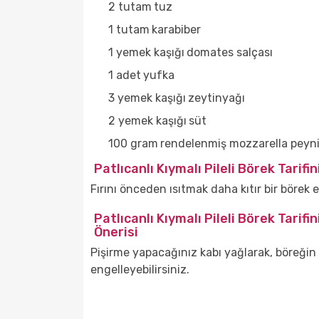
2 tutam
tuz
1 tutam
karabiber
1 yemek kaşığı
domates salçası
1 adet
yufka
3 yemek kaşığı
zeytinyağı
2 yemek kaşığı
süt
100 gram
rendelenmiş mozzarella peyni
Patlıcanlı Kıymalı Pileli Börek Tarifi
Fırını önceden ısıtmak daha kıtır bir börek 
Patlıcanlı Kıymalı Pileli Börek Tarifi
Önerisi
Pişirme yapacağınız kabı yağlarak, böreğin
engelleyebilirsiniz.