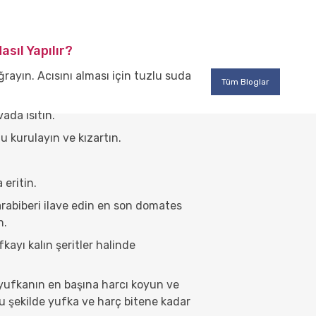
Nasıl Yapılır?
ğrayın. Acısını alması için tuzlu suda
Tüm Bloglar
ada ısıtın.
u kurulayın ve kızartın.
 eritin.
rabiberi ilave edin en son domates
n.
fkayı kalın şeritler halinde
 yufkanın en başına harcı koyun ve
Bu şekilde yufka ve harç bitene kadar