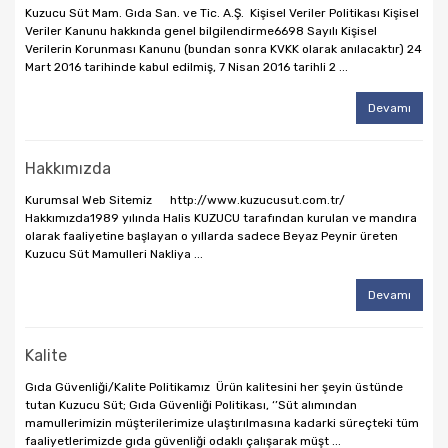
Kuzucu Süt Mam. Gıda San. ve Tic. A.Ş. Kişisel Veriler Politikası Kişisel
Veriler Kanunu hakkında genel bilgilendirme6698 Sayılı Kişisel
Verilerin Korunması Kanunu (bundan sonra KVKK olarak anılacaktır) 24
Mart 2016 tarihinde kabul edilmiş, 7 Nisan 2016 tarihli 2 ...
Devamı
Hakkımızda
Kurumsal Web Sitemiz http://www.kuzucusut.com.tr/
Hakkımızda1989 yılında Halis KUZUCU tarafından kurulan ve mandıra
olarak faaliyetine başlayan o yıllarda sadece Beyaz Peynir üreten
Kuzucu Süt Mamulleri Nakliya ...
Devamı
Kalite
Gıda Güvenliği/Kalite Politikamız Ürün kalitesini her şeyin üstünde
tutan Kuzucu Süt; Gıda Güvenliği Politikası, ‘’Süt alımından
mamullerimizin müşterilerimize ulaştırılmasına kadarki süreçteki tüm
faaliyetlerimizde gıda güvenliği odaklı çalışarak müşt ...