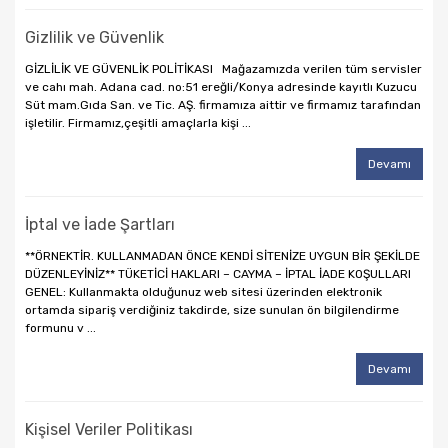
Gizlilik ve Güvenlik
GİZLİLİK VE GÜVENLİK POLİTİKASI Mağazamızda verilen tüm servisler
ve cahı mah. Adana cad. no:51 ereğli/Konya adresinde kayıtlı Kuzucu
Süt mam.Gıda San. ve Tic. AŞ. firmamıza aittir ve firmamız tarafından
işletilir. Firmamız,çeşitli amaçlarla kişi ...
Devamı
İptal ve İade Şartları
**ÖRNEKTİR. KULLANMADAN ÖNCE KENDİ SİTENİZE UYGUN BİR ŞEKİLDE
DÜZENLEYİNİZ** TÜKETİCİ HAKLARI – CAYMA – İPTAL İADE KOŞULLARI
GENEL: Kullanmakta olduğunuz web sitesi üzerinden elektronik
ortamda sipariş verdiğiniz takdirde, size sunulan ön bilgilendirme
formunu v ...
Devamı
Kişisel Veriler Politikası