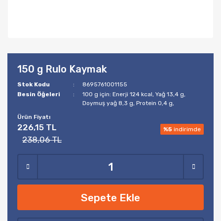
150 g Rulo Kaymak
Stok Kodu
8695761001155
Besin Öğeleri
100 g için: Enerji 124 kcal, Yağ 13,4 g,
Doymuş yağ 8,3 g, Protein 0,4 g,
Ürün Fiyatı
226,15 TL
%5
indirimde
238,06 TL
Sepete Ekle