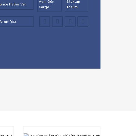
Aynı Gün
Stoktan
şünce Haber Ver
Kargo
Teslim
Yorum Yaz