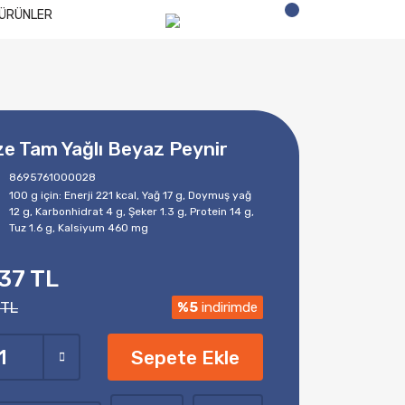
ÜRÜNLER
ze Tam Yağlı Beyaz Peynir
8695761000028
100 g için: Enerji 221 kcal, Yağ 17 g, Doymuş yağ
12 g, Karbonhidrat 4 g, Şeker 1.3 g, Protein 14 g,
Tuz 1.6 g, Kalsiyum 460 mg
37 TL
 TL
%5
indirimde
Sepete Ekle