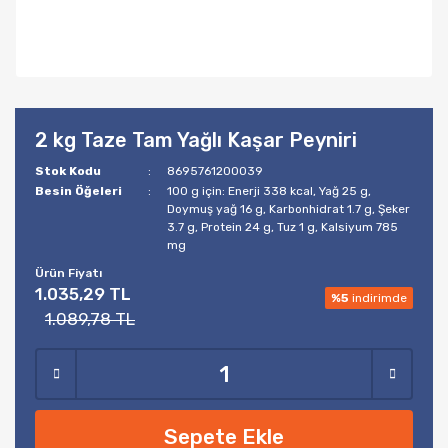
2 kg Taze Tam Yağlı Kaşar Peyniri
Stok Kodu
8695761200039
Besin Öğeleri
100 g için: Enerji 338 kcal, Yağ 25 g,
Doymuş yağ 16 g, Karbonhidrat 1.7 g, Şeker
3.7 g, Protein 24 g, Tuz 1 g, Kalsiyum 785
mg
Ürün Fiyatı
1.035,29 TL
%5
indirimde
1.089,78 TL
Sepete Ekle