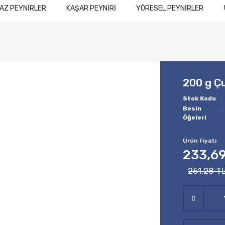
AZ PEYNİRLER
KAŞAR PEYNİRİ
YÖRESEL PEYNİRLER
200 g Çu
Stok Kodu
Besin
Öğeleri
Ürün Fiyatı
233,69
251,28 T