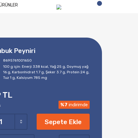
ÜRÜNLER
buk Peyniri
8695761001650
100 g için: Enerji 338 kcal, Yağ 25 g, Doymuş yağ
16 g, Karbonhidrat 1.7 g, Şeker 3.7 g, Protein 24 g,
Tuz 1 g, Kalsiyum 785 mg
 TL
L
%7
indirimde
Sepete Ekle