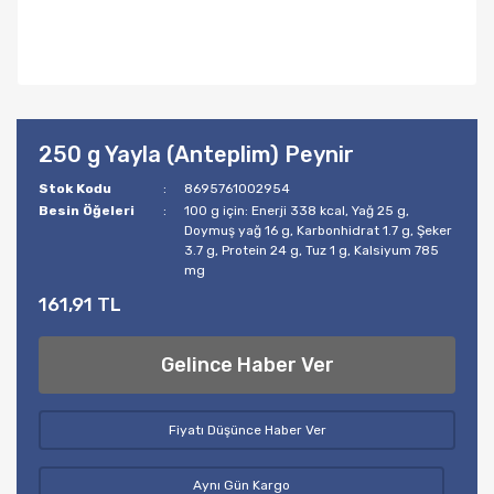
250 g Yayla (Anteplim) Peynir
Stok Kodu
8695761002954
Besin Öğeleri
100 g için: Enerji 338 kcal, Yağ 25 g,
Doymuş yağ 16 g, Karbonhidrat 1.7 g, Şeker
3.7 g, Protein 24 g, Tuz 1 g, Kalsiyum 785
mg
161,91 TL
Gelince Haber Ver
Fiyatı Düşünce Haber Ver
Aynı Gün Kargo