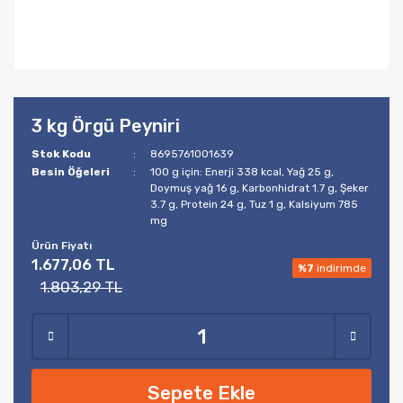
3 kg Örgü Peyniri
Stok Kodu
8695761001639
Besin Öğeleri
100 g için: Enerji 338 kcal, Yağ 25 g,
Doymuş yağ 16 g, Karbonhidrat 1.7 g, Şeker
3.7 g, Protein 24 g, Tuz 1 g, Kalsiyum 785
mg
Ürün Fiyatı
1.677,06 TL
%7
indirimde
1.803,29 TL
Sepete Ekle