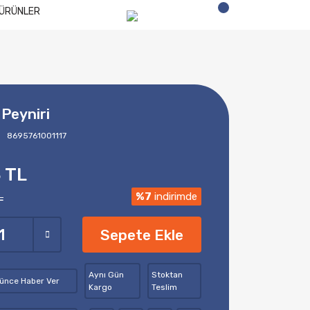
ÜRÜNLER
 Peyniri
8695761001117
 TL
L
%7
indirimde
Sepete Ekle
Aynı Gün
Stoktan
şünce Haber Ver
Kargo
Teslim