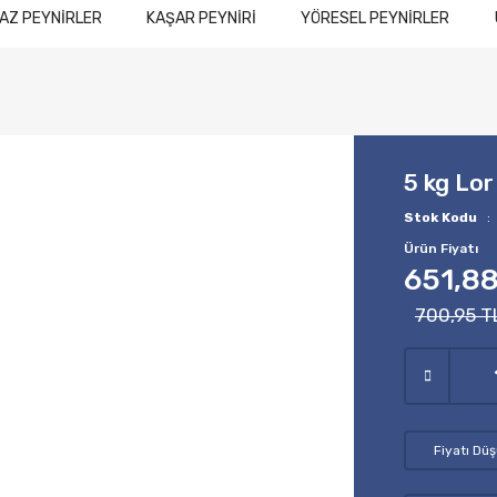
AZ PEYNİRLER
KAŞAR PEYNİRİ
YÖRESEL PEYNİRLER
5 kg Lor
Stok Kodu
Ürün Fiyatı
651,88
700,95 T
Fiyatı Dü