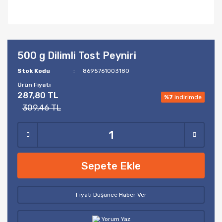
500 g Dilimli Tost Peyniri
Stok Kodu
8695761003180
Ürün Fiyatı
287,80 TL
%7
indirimde
309,46 TL
Sepete Ekle
Fiyatı Düşünce Haber Ver
Yorum Yaz