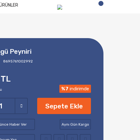
ÜRÜNLER
gü Peyniri
8695761002992
 TL
L
%7
indirimde
Sepete Ekle
şünce Haber Ver
Aynı Gün Kargo
Yorum Yaz