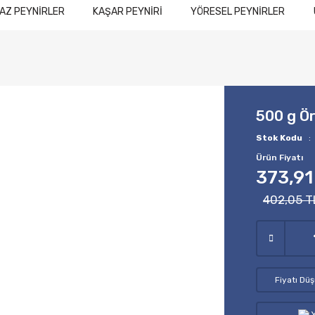
AZ PEYNİRLER
KAŞAR PEYNİRİ
YÖRESEL PEYNİRLER
500 g Ör
Stok Kodu
Ürün Fiyatı
373,91
402,05 T
Fiyatı Dü