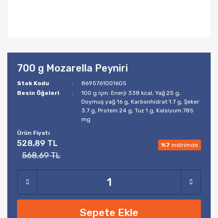
700 g Mozarella Peyniri
Stok Kodu
8695761001605
Besin Öğeleri
100 g için: Enerji 338 kcal, Yağ 25 g,
Doymuş yağ 16 g, Karbonhidrat 1.7 g, Şeker
3.7 g, Protein 24 g, Tuz 1 g, Kalsiyum 785
mg
Ürün Fiyatı
528,89 TL
%7
indirimde
568,69 TL
Sepete Ekle